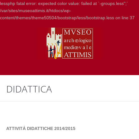
lessphp fatal error: expected color value: failed at `-groups.less";`
/var/sites/museoattimis.it/htdocs/wp-
content/themes/theme50504/bootstrap/less/bootstrap.less on line 37
DIDATTICA
ATTIVITÁ DIDATTICHE 2014/2015