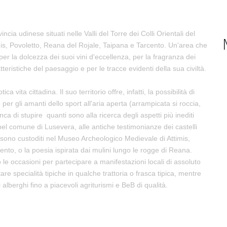
ia udinese situati nelle Valli del Torre dei Colli Orientali del
mis, Povoletto, Reana del Rojale, Taipana e Tarcento. Un'area che
per la dolcezza dei suoi vini d'eccellenza, per la fragranza dei
ratteristiche del paesaggio e per le tracce evidenti della sua civiltà.
 vita cittadina. Il suo territorio offre, infatti, la possibilità di
er gli amanti dello sport all'aria aperta (arrampicata si roccia,
 di stupire quanti sono alla ricerca degli aspetti più inediti
a bel comune di Lusevera, alle antiche testimonianze dei castelli
sono custoditi nel Museo Archeologico Medievale di Attimis,
cento, o la poesia ispirata dai mulini lungo le rogge di Reana.
le occasioni per partecipare a manifestazioni locali di assoluto
tare specialità tipiche in qualche trattoria o frasca tipica, mentre
i alberghi fino a piacevoli agriturismi e BeB di qualità.