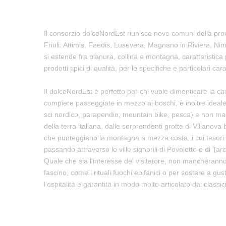
Il consorzio dolceNordEst riunisce nove comuni della provinc
Friuli: Attimis, Faedis, Lusevera, Magnano in Riviera, Ni
si estende fra pianura, collina e montagna, caratteristica 
prodotti tipici di qualità, per le specifiche e particolari ca
Il dolceNordEst è perfetto per chi vuole dimenticare la caotica
compiere passeggiate in mezzo ai boschi, è inoltre ideale p
sci nordico, parapendio, mountain bike, pesca) e non manca
della terra italiana, dalle sorprendenti grotte di Villanov
che punteggiano la montagna a mezza costa, i cui tesori 
passando attraverso le ville signorili di Povoletto e di Tar
Quale che sia l'interesse del visitatore, non mancheranno 
fascino, come i rituali fuochi epifanici o per sostare a gus
l'ospitalità è garantita in modo molto articolato dai classic